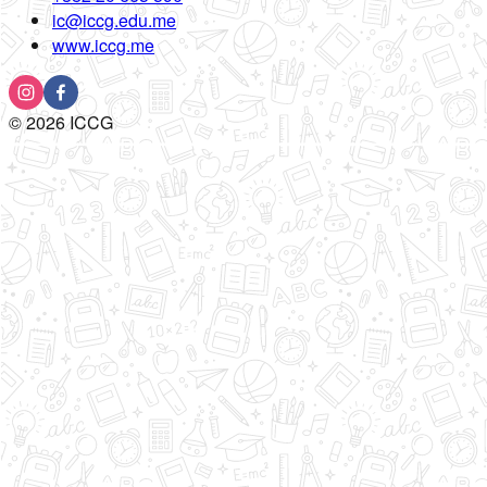
ic@iccg.edu.me
www.iccg.me
©
2026
ICCG