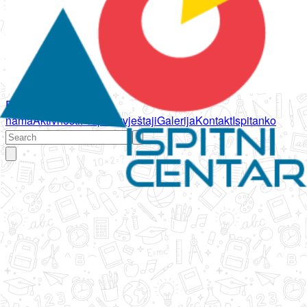
Početna
O
nama
Aktivnosti
Propisi
Izvještaji
Galerija
Kontakt
Ispitanko