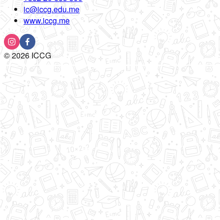
ic@iccg.edu.me
www.iccg.me
©
2026
ICCG