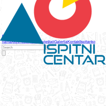
Početna
O
nama
Aktivnosti
Propisi
Izvještaji
Galerija
Kontakt
Ispitanko