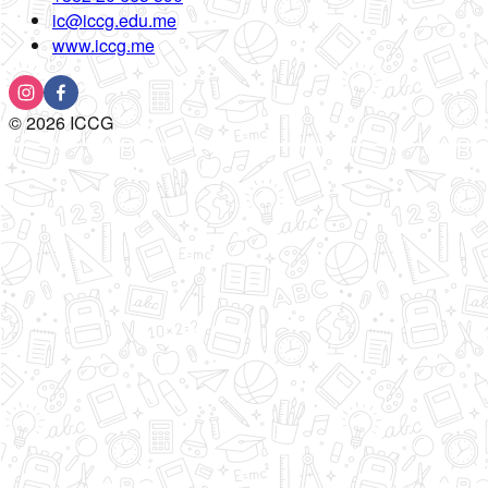
ic@iccg.edu.me
www.iccg.me
©
2026
ICCG