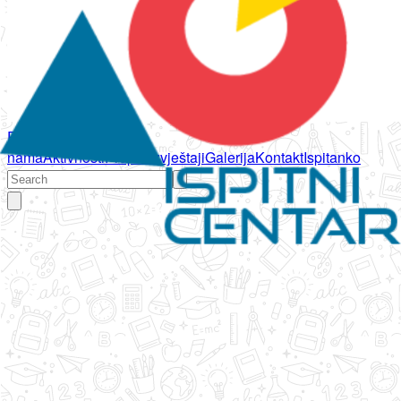
Početna
O
nama
Aktivnosti
Propisi
Izvještaji
Galerija
Kontakt
Ispitanko