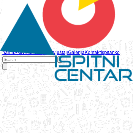
Početna
O
nama
Aktivnosti
Propisi
Izvještaji
Galerija
Kontakt
Ispitanko