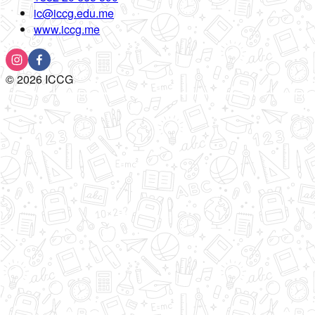
ic@iccg.edu.me
www.iccg.me
©
2026
ICCG