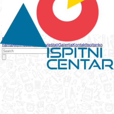
Početna
O
nama
Aktivnosti
Propisi
Izvještaji
Galerija
Kontakt
Ispitanko