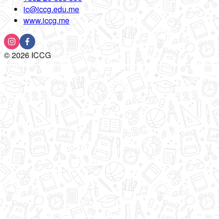
ic@iccg.edu.me
www.iccg.me
©
2026
ICCG