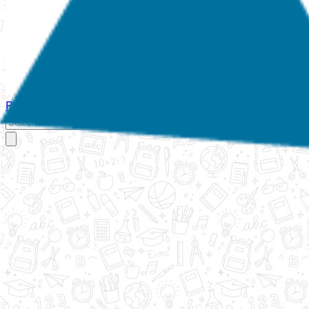
Početna
O nama
Aktivnosti
Propisi
Izvještaji
Galerija
Kontakt
Ispi