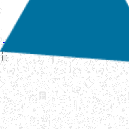
Početna
O nama
Aktivnosti
Propisi
Izvještaji
Galerija
Kontakt
Ispi