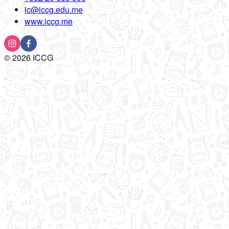
ic@iccg.edu.me
www.iccg.me
©
2026
ICCG