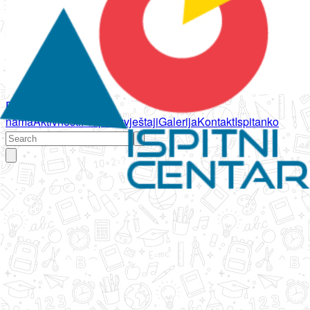
Početna
O
nama
Aktivnosti
Propisi
Izvještaji
Galerija
Kontakt
Ispitanko